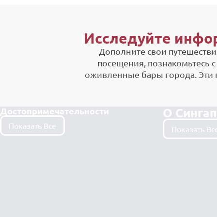
Исследуйте инфо
Дополните свои путешестви
посещения, познакомьтесь с
оживленные бары города. Эти 
О Синга
Достопримечательности
Показать Все
Показать Вс