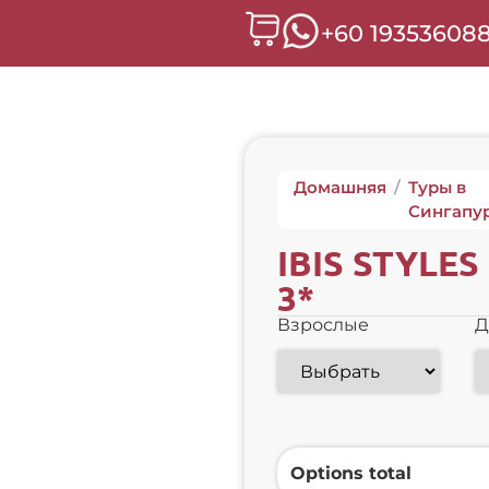
+60 19353608
Домашняя
/
Туры в
Сингапу
IBIS STYLE
3*
Взрослые
Д
Options total