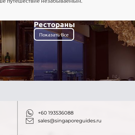
аше путешествие незабываемым.
Рестораны
Показать Все
+60 193536088
sales@singaporeguides.ru