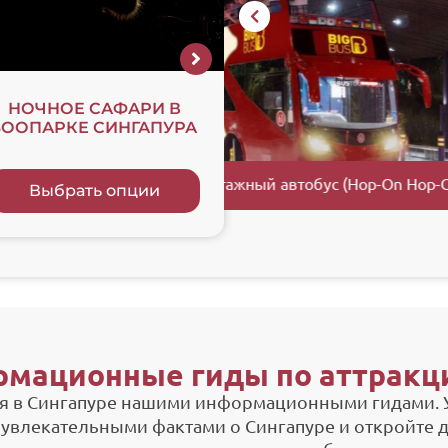
НОЧНОЕ САФАРИ В
ЗООПАРК СИНГАП
ЗООПАРКЕ СИНГАПУРА
 Hop-Off)
Националь
Выбрать опции
Выбрать опции
рмационные гиды по аттракци
я в Сингапуре нашими информационными гидами. У
 увлекательными фактами о Сингапуре и откройте 