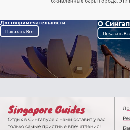
оживленные бары города. Эти 
О Синга
Достопримечательности
Показать Все
Показать Вс
До
Ре
Отдых в Сингапуре с нами оставит у вас
только самые приятные впечатления!
Ба