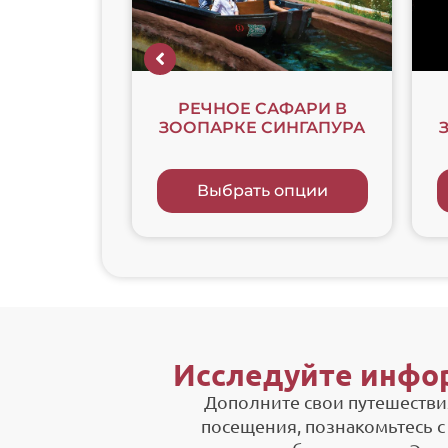
СКУРСИЯ
РЕЧНОЕ САФАРИ В
ЕНТОЗА +
ЗООПАРКЕ СИНГАПУРА
а LUGE
Экскурсионный двухэтажный автобус (Hop-On
Выбрать опции
опции
Исследуйте инфо
Дополните свои путешестви
посещения, познакомьтесь с