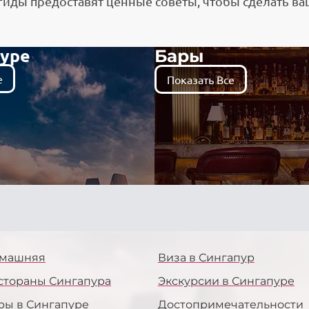
гиды предоставят ценные советы, чтобы сделать в
пуре
Бары
е
Показать Все
машняя
Виза в Сингапур
стораны Сингапура
Экскурсии в Сингапуре
ры в Сингапуре
Достопримечательности