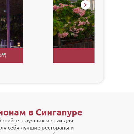
ФОТОСЕССИЯ ПО
ЭТНИЧЕ
УРА
ИНСТАГРАМНЫМ
СИНГА
МЕСТАМ СИНГАПУРА
церемо
ная галерея Сингапура
Выбрать опции
Вы
онам в Сингапуре
знайте о лучших местах для
для себя лучшие рестораны и