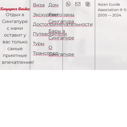
Asian Guide
Виза
Дом
Association ® ©
Экскурсии
Рестораны
Отдых в
2005 — 2024
Сингапура
Сингапуре
Достопримечательности
с нами
Бары в
Путеводители
оставит у
Сингапуре
вас только
Туры
О
самые
Транспорт
Сингапуре
приятные
впечатления!