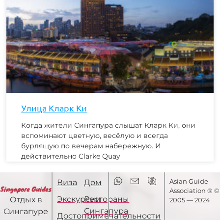
Улица Кларк Ки
Когда жители Сингапура слышат Кларк Ки, они
вспоминают цветную, весёлую и всегда
бурлящую по вечерам набережную. И
действительно Clarke Quay
Asian Guide
Виза
Дом
Association ® ©
Экскурсии
Рестораны
Отдых в
2005 — 2024
Сингапура
Сингапуре
Достопримечательности