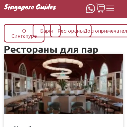
Singapore Guides
О
Бары
Рестораны
Достопримечател
Сингапуре
Рестораны для пар