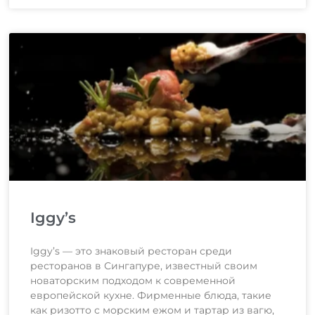
Iggy’s
Iggy’s — это знаковый ресторан среди
ресторанов в Сингапуре, известный своим
новаторским подходом к современной
европейской кухне. Фирменные блюда, такие
как ризотто с морским ежом и тартар из вагю,