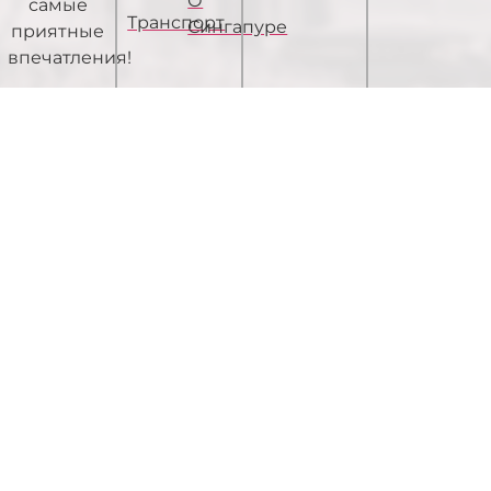
О
самые
Транспорт
Сингапуре
приятные
впечатления!