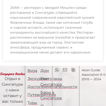
JAAN — ресторан с звездой Мишлен среди
ресторанов в Сингапуре, славящийся
изысканной современной европейской кухней.
Фирменные блюда, такие как копченый голубь
и сырное ассорти, используют сезонные
ингредиенты высочайшего качества. Ресторан
расположен на вершине Swissôtel и предлагает
захватывающий вид на город. Элегантная
атмосфера, продуманный сервис и
инновационное меню делают его идеальным
Asian Guide
Виза
Дом
Association ® ©
Экскурсии
Рестораны
Отдых в
2005 — 2024
Сингапура
Сингапуре
Достопримечательности
с нами
Бары в
Путеводители
оставит у
Сингапуре
вас только
Туры