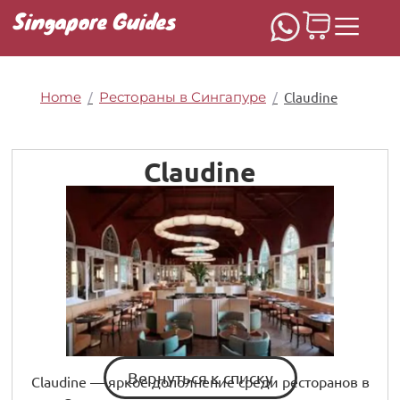
Singapore Guides
Home
/
Рестораны в Сингапуре
/
Claudine
Claudine
Вернуться к списку
Claudine — яркое дополнение среди ресторанов в