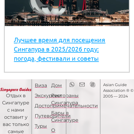
Лучшее время для посещения
Сингапура в 2025/2026 году:
погода, фестивали и советы
Asian Guide
Виза
Дом
Association ® ©
Экскурсии
Рестораны
Отдых в
2005 — 2024
Сингапура
Сингапуре
Достопримечательности
с нами
Бары в
Путеводители
оставит у
Сингапуре
вас только
Туры
О
самые