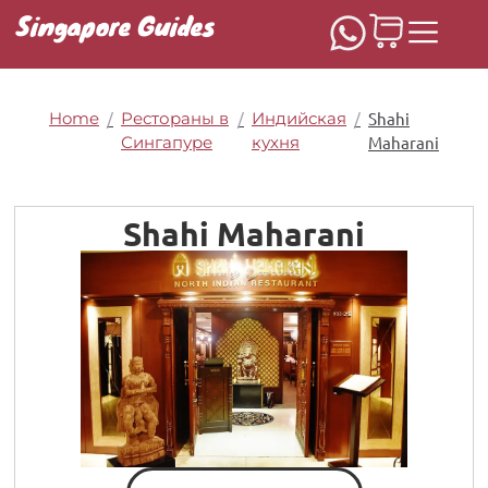
Singapore Guides
Home
/
Рестораны в
/
Индийская
/
Shahi
Сингапуре
кухня
Maharani
Shahi Maharani