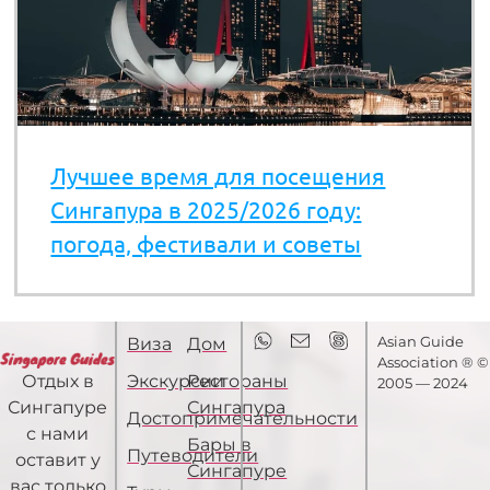
Лучшее время для посещения
Сингапура в 2025/2026 году:
погода, фестивали и советы
Asian Guide
Виза
Дом
Association ® ©
Экскурсии
Рестораны
Отдых в
2005 — 2024
Сингапура
Сингапуре
Достопримечательности
с нами
Бары в
Путеводители
оставит у
Сингапуре
вас только