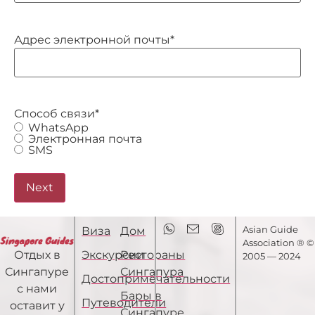
Адрес электронной почты
*
Способ связи
*
WhatsApp
Электронная почта
SMS
Asian Guide
Виза
Дом
Association ® ©
Экскурсии
Рестораны
Отдых в
2005 — 2024
Сингапура
Сингапуре
Достопримечательности
с нами
Бары в
Путеводители
оставит у
Сингапуре