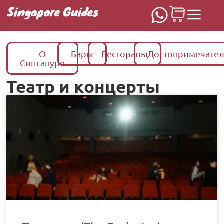
Singapore Guides
О
Бары
Рестораны
Достопримечател
Сингапуре
Театр и концерты