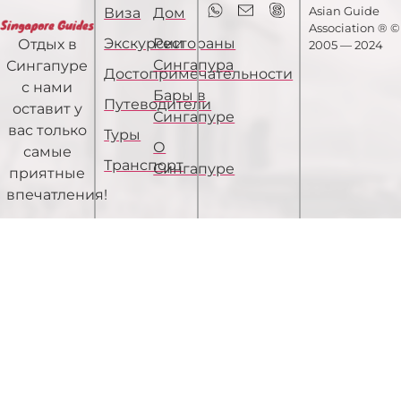
Asian Guide
Виза
Дом
Association ® ©
Экскурсии
Рестораны
Отдых в
2005 — 2024
Сингапура
Сингапуре
Достопримечательности
с нами
Бары в
Путеводители
оставит у
Сингапуре
вас только
Туры
О
самые
Транспорт
Сингапуре
приятные
впечатления!