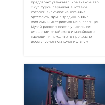
предлагает увлекательное знакомство
с культурой пернакан, выставки
которой включают изысканные
артефакты, яркие традиционные
костюмы и интерактивные экспозиции.
Музей рассказывает о уникальном
смешении китайского и малайского
наследия и находится в прекрасно
восстановленном колониальном