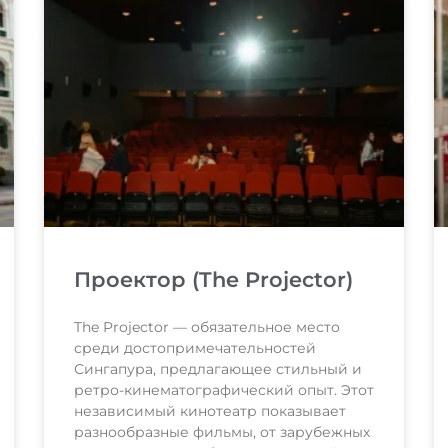
Проектор (The Projector)
The Projector — обязательное место
среди достопримечательностей
Сингапура, предлагающее стильный и
ретро-кинематографический опыт. Этот
независимый кинотеатр показывает
разнообразные фильмы, от зарубежных