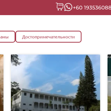
+60 19353608
раны
Достопримечательности