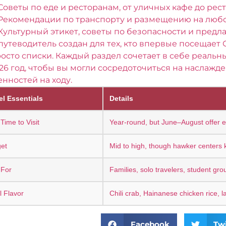
Советы по еде и ресторанам, от уличных кафе до ре
Рекомендации по транспорту и размещению на люб
Культурный этикет, советы по безопасности и пред
путеводитель создан для тех, кто впервые посещает 
росто списки. Каждый раздел сочетает в себе реаль
/26 год, чтобы вы могли сосредоточиться на наслажд
нностей на ходу.
el Essentials
Details
Time to Visit
Year-round, but June–August offer ex
et
Mid to high, though hawker centers 
 For
Families, solo travelers, student gro
l Flavor
Chili crab, Hainanese chicken rice, l
Facebook
Twi