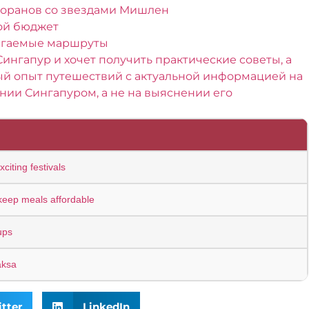
сторанов со звездами Мишлен
ой бюджет
лагаемые маршруты
Сингапур и хочет получить практические советы, а
ный опыт путешествий с актуальной информацией на
ении Сингапуром, а не на выяснении его
citing festivals
keep meals affordable
ups
aksa
tter
LinkedIn