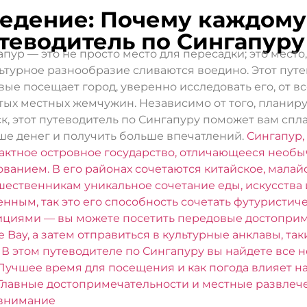
едение: Почему каждому
теводитель по Сингапуру
пур — это не просто место для пересадки; это место
льтурное разнообразие сливаются воедино. Этот путе
вые посещает город, уверенно исследовать его, от 
тых местных жемчужин. Независимо от того, планир
ск, этот путеводитель по Сингапуру поможет вам спл
ше денег и получить больше впечатлений.
Сингапур,
актное островное государство, отличающееся необ
ованием. В его районах сочетаются китайское, малай
шественникам уникальное сочетание еды, искусства и
енным, так это его способность сочетать футуристи
ициями — вы можете посетить передовые достопримеч
e Bay, а затем отправиться в культурные анклавы, таки
В этом путеводителе по Сингапуру вы найдете все
Лучшее время для посещения и как погода влияет н
Главные достопримечательности и местные развлече
внимание