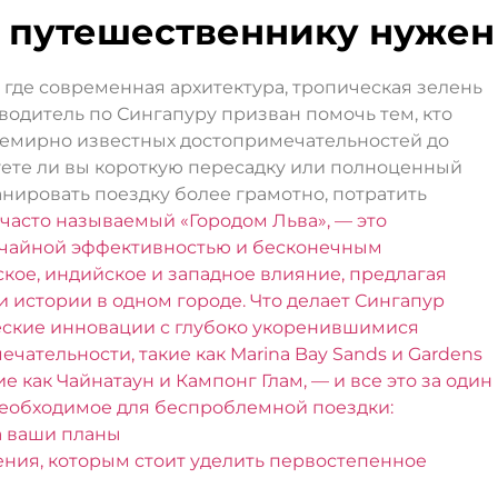
 путешественнику нужен
, где современная архитектура, тропическая зелень
водитель по Сингапуру призван помочь тем, кто
всемирно известных достопримечательностей до
уете ли вы короткую пересадку или полноценный
анировать поездку более грамотно, потратить
 часто называемый «Городом Льва», — это
ычайной эффективностью и бесконечным
ское, индийское и западное влияние, предлагая
 истории в одном городе. Что делает Сингапур
ческие инновации с глубоко укоренившимися
ательности, такие как Marina Bay Sands и Gardens
е как Чайнатаун ​​и Кампонг Глам, — и все это за один
 необходимое для беспроблемной поездки:
а ваши планы
ния, которым стоит уделить первостепенное