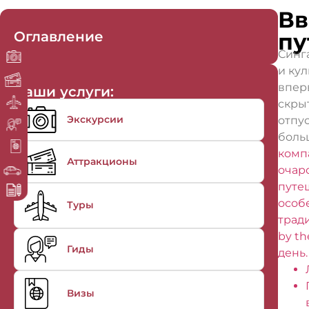
Вв
Оглавление
пу
Синга
и ку
впер
Наши услуги:
скры
Экскурсии
отпу
боль
комп
Аттракционы
очар
путе
особ
Туры
трад
by th
Гиды
день.
Визы