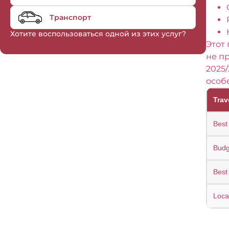
Транспорт
Хотите воспользоваться одной из этих услуг?
Этот 
не п
2025
особе
Trav
Best 
Budg
Best
Loca