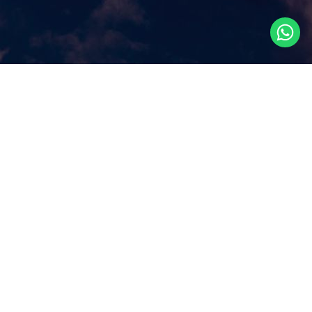
Что посмотреть в
Сингапуре?
Наш сайт ответит на этот ключевой вопрос, которым
задаются путешественники, прилетая в Сингапур, как
правило, всего на несколько дней. Аттракционы и
экскурсии в Сингапуре, самые популярные
достопримечательности и все самое лучшее и интересное
из того, что можно посмотреть в Сингапуре за несколько