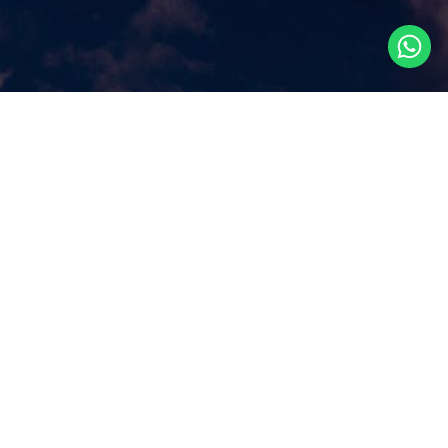
Что посмотреть в
Сингапуре?
Наш сайт ответит на этот ключевой вопрос, которым
задаются путешественники, прилетая в Сингапур, как
правило, всего на несколько дней. Аттракционы и
экскурсии в Сингапуре, самые популярные
достопримечательности и все самое лучшее и интересное
из того, что можно посмотреть в Сингапуре за несколько