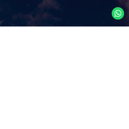
Что посмотреть в
Сингапуре?
Наш сайт ответит на этот ключевой вопрос, которым
задаются путешественники, прилетая в Сингапур, как
правило, всего на несколько дней. Аттракционы и
экскурсии в Сингапуре, самые популярные
достопримечательности и все самое лучшее и интересное
из того, что можно посмотреть в Сингапуре за несколько