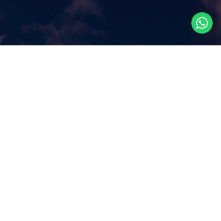
Что посмотреть в
Сингапуре?
Наш сайт ответит на этот ключевой вопрос, которым
задаются путешественники, прилетая в Сингапур, как
правило, всего на несколько дней. Аттракционы и
экскурсии в Сингапуре, самые популярные
достопримечательности и все самое лучшее и интересное
из того, что можно посмотреть в Сингапуре за несколько