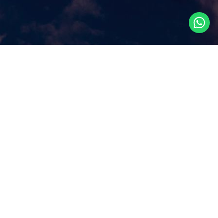
Что посмотреть в
Сингапуре?
Наш сайт ответит на этот ключевой вопрос, которым
задаются путешественники, прилетая в Сингапур, как
правило, всего на несколько дней. Аттракционы и
экскурсии в Сингапуре, самые популярные
достопримечательности и все самое лучшее и интересное
из того, что можно посмотреть в Сингапуре за несколько