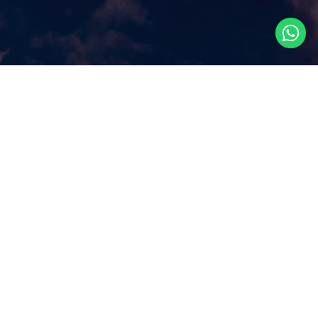
Что посмотреть в
Сингапуре?
Наш сайт ответит на этот ключевой вопрос, которым
задаются путешественники, прилетая в Сингапур, как
правило, всего на несколько дней. Аттракционы и
экскурсии в Сингапуре, самые популярные
достопримечательности и все самое лучшее и интересное
из того, что можно посмотреть в Сингапуре за несколько