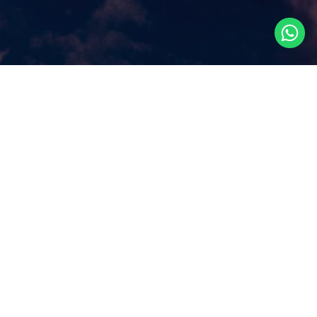
Что посмотреть в
Сингапуре?
Наш сайт ответит на этот ключевой вопрос, которым
задаются путешественники, прилетая в Сингапур, как
правило, всего на несколько дней. Аттракционы и
экскурсии в Сингапуре, самые популярные
достопримечательности и все самое лучшее и интересное
из того, что можно посмотреть в Сингапуре за несколько