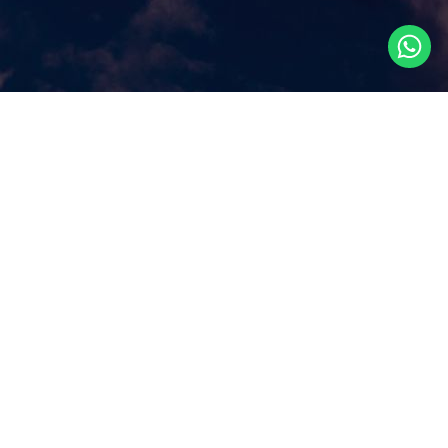
Что посмотреть в
Сингапуре?
Наш сайт ответит на этот ключевой вопрос, которым
задаются путешественники, прилетая в Сингапур, как
правило, всего на несколько дней. Аттракционы и
экскурсии в Сингапуре, самые популярные
достопримечательности и все самое лучшее и интересное
из того, что можно посмотреть в Сингапуре за несколько