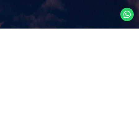
Что посмотреть в
Сингапуре?
Наш сайт ответит на этот ключевой вопрос, которым
задаются путешественники, прилетая в Сингапур, как
правило, всего на несколько дней. Аттракционы и
экскурсии в Сингапуре, самые популярные
достопримечательности и все самое лучшее и интересное
из того, что можно посмотреть в Сингапуре за несколько