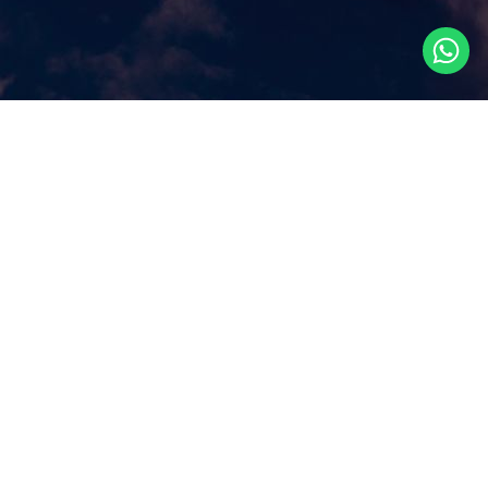
Что посмотреть в
Сингапуре?
Наш сайт ответит на этот ключевой вопрос, которым
задаются путешественники, прилетая в Сингапур, как
правило, всего на несколько дней. Аттракционы и
экскурсии в Сингапуре, самые популярные
достопримечательности и все самое лучшее и интересное
из того, что можно посмотреть в Сингапуре за несколько