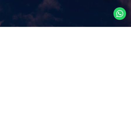
Что посмотреть в
Сингапуре?
Наш сайт ответит на этот ключевой вопрос, которым
задаются путешественники, прилетая в Сингапур, как
правило, всего на несколько дней. Аттракционы и
экскурсии в Сингапуре, самые популярные
достопримечательности и все самое лучшее и интересное
из того, что можно посмотреть в Сингапуре за несколько