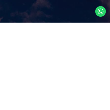
Что посмотреть в
Сингапуре?
Наш сайт ответит на этот ключевой вопрос, которым
задаются путешественники, прилетая в Сингапур, как
правило, всего на несколько дней. Аттракционы и
экскурсии в Сингапуре, самые популярные
достопримечательности и все самое лучшее и интересное
из того, что можно посмотреть в Сингапуре за несколько