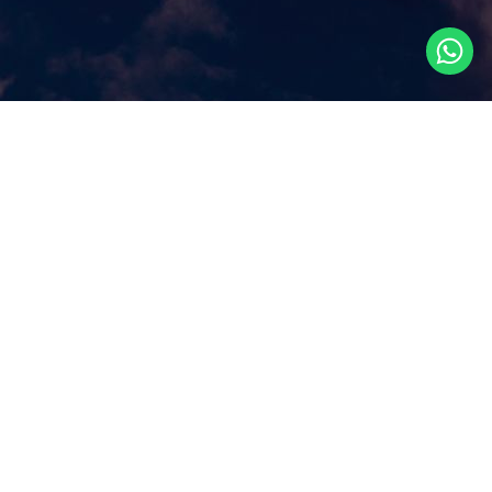
Что посмотреть в
Сингапуре?
Наш сайт ответит на этот ключевой вопрос, которым
задаются путешественники, прилетая в Сингапур, как
правило, всего на несколько дней. Аттракционы и
экскурсии в Сингапуре, самые популярные
достопримечательности и все самое лучшее и интересное
из того, что можно посмотреть в Сингапуре за несколько