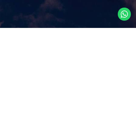
Что посмотреть в
Сингапуре?
Наш сайт ответит на этот ключевой вопрос, которым
задаются путешественники, прилетая в Сингапур, как
правило, всего на несколько дней. Аттракционы и
экскурсии в Сингапуре, самые популярные
достопримечательности и все самое лучшее и интересное
из того, что можно посмотреть в Сингапуре за несколько