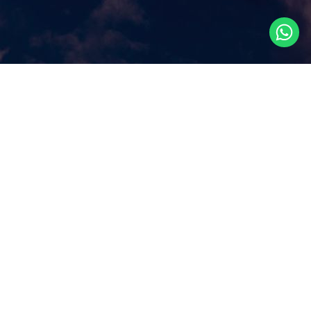
Что посмотреть в
Сингапуре?
Наш сайт ответит на этот ключевой вопрос, которым
задаются путешественники, прилетая в Сингапур, как
правило, всего на несколько дней. Аттракционы и
экскурсии в Сингапуре, самые популярные
достопримечательности и все самое лучшее и интересное
из того, что можно посмотреть в Сингапуре за несколько