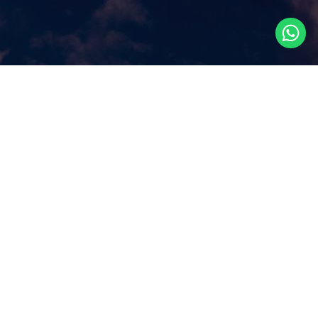
Что посмотреть в
Сингапуре?
Наш сайт ответит на этот ключевой вопрос, которым
задаются путешественники, прилетая в Сингапур, как
правило, всего на несколько дней. Аттракционы и
экскурсии в Сингапуре, самые популярные
достопримечательности и все самое лучшее и интересное
из того, что можно посмотреть в Сингапуре за несколько