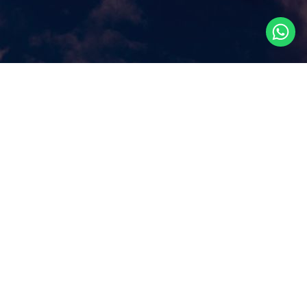
Что посмотреть в
Сингапуре?
Наш сайт ответит на этот ключевой вопрос, которым
задаются путешественники, прилетая в Сингапур, как
правило, всего на несколько дней. Аттракционы и
экскурсии в Сингапуре, самые популярные
достопримечательности и все самое лучшее и интересное
из того, что можно посмотреть в Сингапуре за несколько