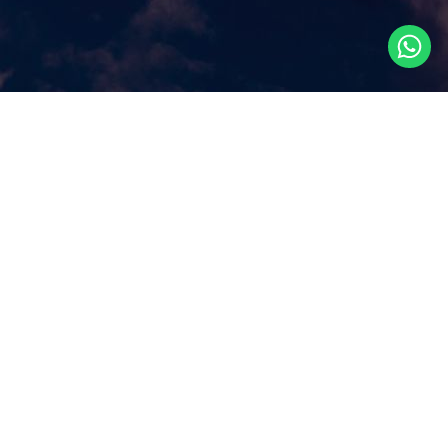
Что посмотреть в
Сингапуре?
Наш сайт ответит на этот ключевой вопрос, которым
задаются путешественники, прилетая в Сингапур, как
правило, всего на несколько дней. Аттракционы и
экскурсии в Сингапуре, самые популярные
достопримечательности и все самое лучшее и интересное
из того, что можно посмотреть в Сингапуре за несколько