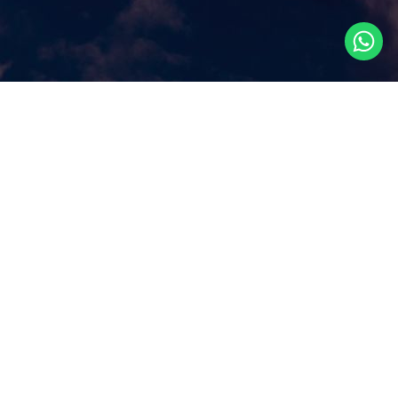
Что посмотреть в
Сингапуре?
Наш сайт ответит на этот ключевой вопрос, которым
задаются путешественники, прилетая в Сингапур, как
правило, всего на несколько дней. Аттракционы и
экскурсии в Сингапуре, самые популярные
достопримечательности и все самое лучшее и интересное
из того, что можно посмотреть в Сингапуре за несколько