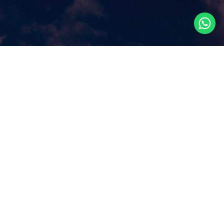
Что посмотреть в
Сингапуре?
Наш сайт ответит на этот ключевой вопрос, которым
задаются путешественники, прилетая в Сингапур, как
правило, всего на несколько дней. Аттракционы и
экскурсии в Сингапуре, самые популярные
достопримечательности и все самое лучшее и интересное
из того, что можно посмотреть в Сингапуре за несколько