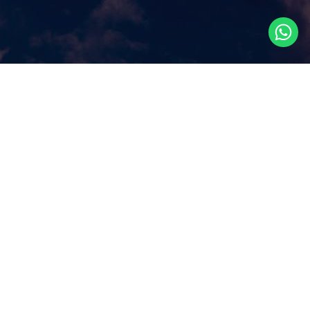
Что посмотреть в
Сингапуре?
Наш сайт ответит на этот ключевой вопрос, которым
задаются путешественники, прилетая в Сингапур, как
правило, всего на несколько дней. Аттракционы и
экскурсии в Сингапуре, самые популярные
достопримечательности и все самое лучшее и интересное
из того, что можно посмотреть в Сингапуре за несколько