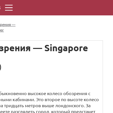
8
зрения —
yer
зрения — Singapore
еобыкновенно высокое колесо обозрения с
ыми кабинами. Это второе по высоте колесо
 на тридцать метров выше лондонского. За
пеете разглядеть город, который предстанет