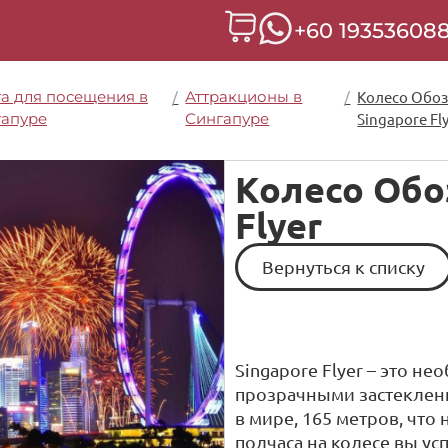
+60 19353608
а для посещения в
/
Аттракционы в
/
Колесо Обо
гапуре
Сингапуре
Singapore Fl
Колесо Обо
Flyer
Вернуться к списку
Singapore Flyer – это н
прозрачными застекленн
в мире, 165 метров, что
полчаса на колесе вы ус