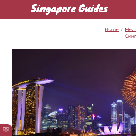
Singapore Guides
Home
/
Мест
Син