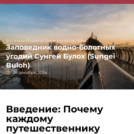
Singapore Guides
Estimate Reading Time: [reading_time]
Заповедник водно-болотных
угодий Сунгей Булох (Sungei
Buloh)
24 декабря, 2024
Введение: Почему
каждому
путешественнику